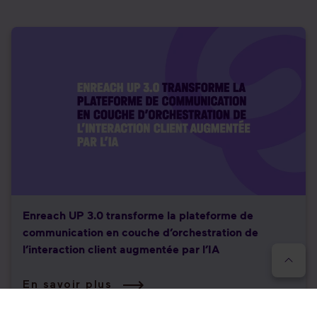
Enreach UP 3.0 transforme la plateforme de
communication en couche d’orchestration de
l’interaction client augmentée par l’IA
En savoir plus