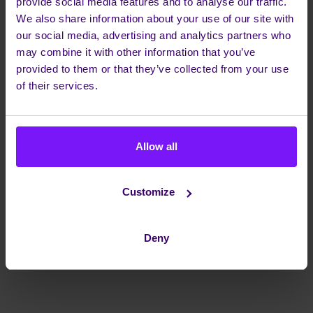
echte voordelen voor een klein tot middelgroot
provide social media features and to analyse our traffic.
bedrijf? Kan FMC echt het verschil maken in hoe
We also share information about your use of our site with
our social media, advertising and analytics partners who
je je klanten bedient en je bedrijf runt? Ik ga het
may combine it with other information that you’ve
uitzoeken en mijn bevindingen met jullie delen.
provided to them or that they’ve collected from your use
of their services.
WAT KUN JE VERWACHTEN?
In de komende maanden kun je hier op de blog
Allow all
meer verwachten over mijn experimenten en
ontdekkingen. Ik ga proberen de technische
Customize
termen en lingo zoveel mogelijk te vermijden en
me te focussen op wat echt belangrijk is: hoe
deze technologieën jouw bedrijf kunnen helpen
Deny
groeien en verbeteren.