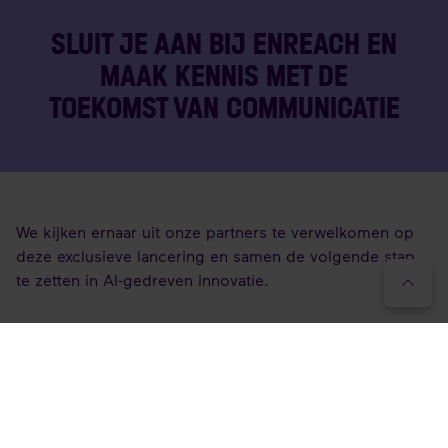
SLUIT JE AAN BIJ ENREACH EN
MAAK KENNIS MET DE
TOEKOMST VAN COMMUNICATIE
We kijken ernaar uit onze partners te verwelkomen op
deze exclusieve lancering en samen de volgende stap
te zetten in AI-gedreven innovatie.
Wil je meer weten of je aanmelden? Kijk op het
Partner
Portaal
of neem contact op met je partnermanager!