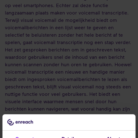
op veel smartphones. Echter zal deze functie
langzaamaan plaats maken voor voicemail transcriptie.
Terwijl visual voicemail de mogelijkheid biedt om
voicemailberichten in een lijst weer te geven en
selectief te beluisteren zonder het hele bericht af te
spelen, gaat voicemail transcriptie nog een stap verder.
Het zet gesproken berichten om in geschreven tekst,
waardoor gebruikers snel de inhoud van een bericht
kunnen scannen zonder hun oren te gebruiken. Hoewel
voicemail transcriptie een nieuwe en handige manier
biedt om ingesproken voicemailberichten te lezen als
geschreven tekst, blijft visual voicemail nog steeds een
nuttige functie voor veel gebruikers. Het biedt een
visuele interface waarmee mensen snel door hun
berichten kunnen navigeren, wat vooral handig kan zijn
voor degenen die liever niet willen lezen.