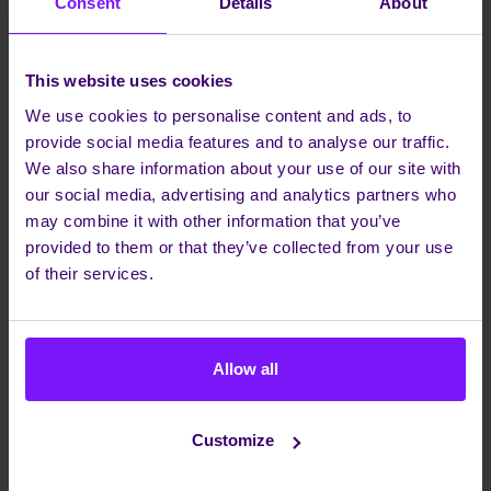
Consent
Details
About
De situatie bepaalt hoe je hiermee om gaat
Het is belangrijk om te benadrukken dat visual
This website uses cookies
voicemail en voicemail transcriptie niet
noodzakelijkerwijs met elkaar in conflict zijn. In plaats
We use cookies to personalise content and ads, to
daarvan vullen ze elkaar aan, waardoor gebruikers
provide social media features and to analyse our traffic.
kunnen kiezen welke methode het beste bij hun
We also share information about your use of our site with
behoeften past op een gegeven moment.
our social media, advertising and analytics partners who
may combine it with other information that you’ve
Neem bijvoorbeeld situaties waarin het ongemakkelijk
provided to them or that they’ve collected from your use
of ongepast is om een voicemailbericht af te luisteren,
of their services.
zoals tijdens een vergadering of een drukke
bijeenkomst. Voicemail transcriptie biedt dan een
discrete manier om snel de inhoud van een bericht te
begrijpen zonder anderen te storen.
Allow all
Aan de andere kant kunnen er momenten zijn waarop
het gemakkelijker is om een gesproken bericht te
Customize
beluisteren, zoals wanneer je onderweg bent of