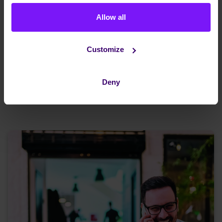
10 jun 2024
Allow all
Technologie evolueert zich in een raptempo en daar kan
zelfs een aloude voicemail niet in achterblijven. In de
Customize
jaren tachtig was voicemail een baanbrekende
uitvinding voor vaste telefoons. Gebruikers konden nu
niet alleen zien welke oproepen ze hadden gemist,
Deny
Lees verder
maar ook de berichten van die bellers beluisteren.