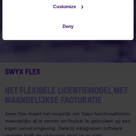
Customize
Deny
SWYX FLEX
HET FLEXIBELE LICENTIEMODEL MET
MAANDELIJKSE FACTURATIE
Swyx Flex maakt het mogelijk om Swyx functionaliteiten
maandelijks af te nemen en flexibel te gebruiken op een
eigen serveromgeving. Dankzij inbegrepen software
updates blijft de oplossing altijd up to date.