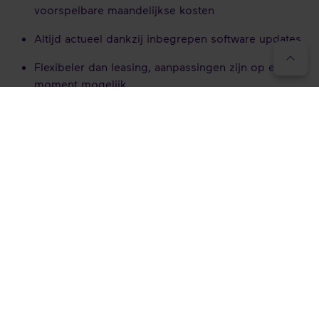
voorspelbare maandelijkse kosten
Altijd actueel dankzij inbegrepen software updates
Flexibeler dan leasing, aanpassingen zijn op elk
moment mogelijk
Maximale controle door installatie en beheer op
een eigen server
Gebruikers kunnen op elk moment worden
toegevoegd of verwijderd
Ideale combinatie van eigen beheer en flexibele
facturatie
NL