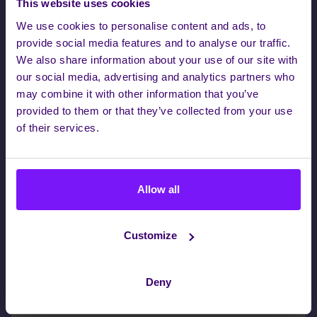
This website uses cookies
maintenant à notre newsletter et restez informé des
We use cookies to personalise content and ads, to
dernières innovations d'Enreach for Service Providers.
provide social media features and to analyse our traffic.
We also share information about your use of our site with
our social media, advertising and analytics partners who
may combine it with other information that you’ve
Société*
provided to them or that they’ve collected from your use
of their services.
Nom*
Allow all
Prénom*
Customize
Deny
Email*