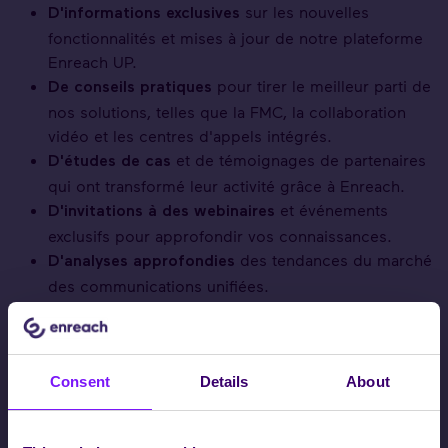
sur les nouvelles
D'informations exclusives
fonctionnalités et mises à jour de notre plateforme
Enreach UP.
pour tirer le meilleur parti de
De conseils pratiques
nos solutions, telles que la FMC, la collaboration
vidéo et les centres d'appels intégrés.
et de témoignages de partenaires
D'études de cas
qui ont transformé leur activité grâce à Enreach.
et événements
D'invitations à des webinaires
exclusifs pour approfondir vos connaissances.
des tendances du marché
D'analyses approfondies
des communications unifiées.
Rejoignez notre communauté de partenaires et
découvrez comment Enreach UP peut vous aider à
offrir des services à valeur ajoutée, à fidéliser vos
Consent
Details
About
clients et à développer votre activité.
Ne manquez aucune opportunité ! Inscrivez-vous dès