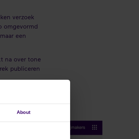
oken verzoek
dio omgevormd
 maar een
kt na over tone
rek publiceren
er voor slimme
About