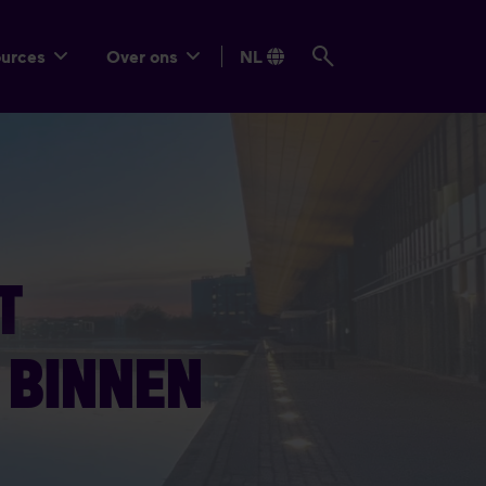
ources
Over ons
NL
T
 BINNEN