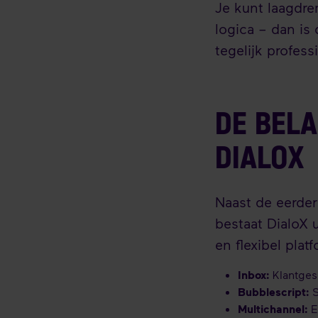
Je kunt laagdrem
logica – dan is 
tegelijk profes
DE BEL
DIALOX
Naast de eerder
bestaat DialoX 
en flexibel pla
Inbox:
Klantges
Bubblescript:
S
Multichannel:
E