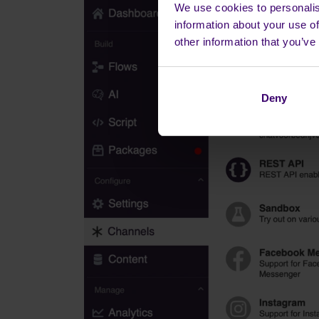
We use cookies to personalis
information about your use of
other information that you’ve
Deny