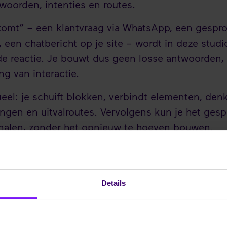
woorden, intenties en routes.
komt” – een klantvraag via WhatsApp, een gespr
, een chatbericht op je site – wordt in deze stu
e reactie. Je bouwt dus geen losse antwoorden,
ng van interactie.
ueel: je schuift blokken, verbindt elementen, den
angen en uitvalroutes. Vervolgens kun je het gesp
nalen, zonder het opnieuw te hoeven bouwen.
s dus niet zomaar een tool, maar eerder een ateli
Details