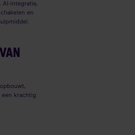
AI-integratie,
 schakelen en
hulpmiddel.
 VAN
 opbouwt,
 een krachtig