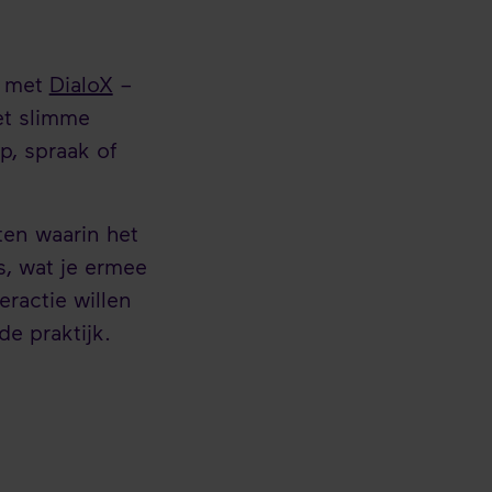
g met
DialoX
–
et slimme
p, spraak of
ten waarin het
is, wat je ermee
eractie willen
de praktijk.