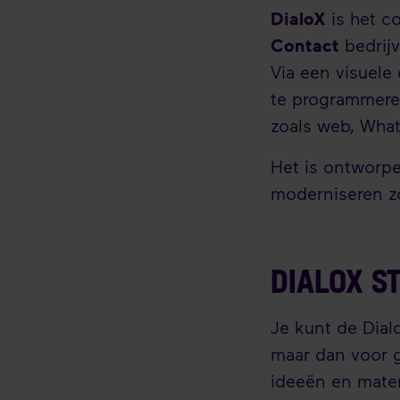
DialoX
is het c
Contact
bedrijv
Via een visuele
te programmeren
zoals web, What
Het is ontworpe
moderniseren zo
DIALOX S
Je kunt de Dial
maar dan voor 
ideeën en mater