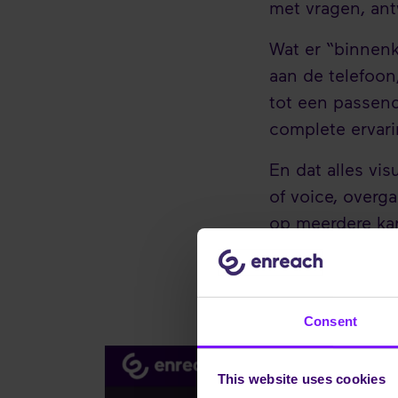
met vragen, ant
Wat er “binnen
aan de telefoon
tot een passend
complete ervari
En dat alles vis
of voice, overg
op meerdere ka
DialoX Studio i
communicatie.
Consent
This website uses cookies