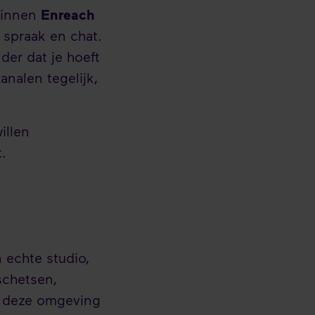
 binnen
Enreach
 spraak en chat.
er dat je hoeft
nalen tegelijk,
illen
.
 echte studio,
schetsen,
n deze omgeving