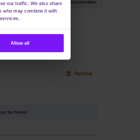
se our traffic. We also share
ers who may combine it with
 services.
Allow all