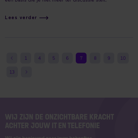
Lees verder
1
4
5
6
7
8
9
10
13
WIJ ZIJN DE ONZICHTBARE KRACHT
ACHTER JOUW IT EN TELEFONIE
Wij zijn benieuwd naar jouw behoeftes​