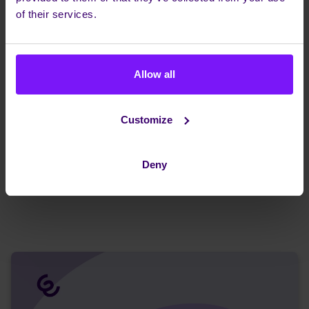
of their services.
Groei verandert internet van kostenpost in
fundament
Allow all
21 jan 2026
Zolang een organisatie klein is, blijft internet op de
Customize
achtergrond. Groei maakt zichtbaar hoeveel processen
er tegelijk doorheen lopen. Wat eerst ‘goed genoeg’
was, blijkt dan een ontwerpkeuze te zijn. Dit stuk gaat
Deny
over dat kantelpunt.
Lees verder