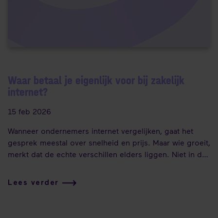
Waar betaal je eigenlijk voor bij zakelijk
internet?
15 feb 2026
Wanneer ondernemers internet vergelijken, gaat het
gesprek meestal over snelheid en prijs. Maar wie groeit,
merkt dat de echte verschillen elders liggen. Niet in de
glasvezel zelf, maar in de manier waarop het netwerk is
ingericht, waar verantwoordelijkheid begint en eindigt,
Lees verder
en hoeveel controle je als organisatie daadwerkelijk
hebt. Dat inzicht maakt prijsverschillen begrijpelijk en
helpt om gerichter te kiezen.