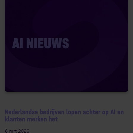
Nederlandse bedrijven lopen achter op AI en
klanten merken het
6 mrt 2026