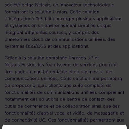
société belge Netaxis, un innovateur technologique
fournissant la solution Fusion. Cette solution
d’intégration d’API fait converger plusieurs applications
et systèmes en un environnement simplifié unique
intégrant différentes sources, y compris des
plateformes cloud de communications unifiées, des
systèmes BSS/OSS et des applications.
Grâce à la solution combinée Enreach UP et
Netaxis Fusion, les fournisseurs de services pourront
tirer parti du marché rentable et en plein essor des
communications unifiées. Cette solution leur permettra
de proposer à leurs clients une suite complète de
fonctionnalités de communications unifiées comprenant
notamment des solutions de centre de contact, des
outils de conférence et de collaboration ainsi que des
fonctionnalités d’appel vocal et vidéo, de messagerie et
de connectivité UC. Ces fonctionnalités permettront aux
clients d'améliorer leur productivité, leur