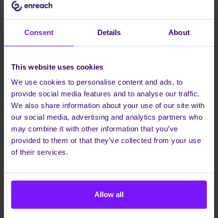
communication ainsi que leur expérience et celle de
leurs employés.
Consent
Details
About
Enreach UP et Netaxis Fusion sont toutes deux des
solutions hautement automatisées qui simplifient la
fourniture et la gestion des services de
This website uses cookies
communications unifiées. Les fournisseurs de services
We use cookies to personalise content and ads, to
pourront utiliser cette solution combinée pour fournir,
provide social media features and to analyse our traffic.
configurer, surveiller, dépanner et mettre à jour les
We also share information about your use of our site with
services de communications unifiées de manière simple
our social media, advertising and analytics partners who
et rapide. Cela réduira les coûts de fonctionnement tout
may combine it with other information that you’ve
en améliorant la satisfaction des clients. Cette solution
provided to them or that they’ve collected from your use
étant proposée en marque blanche, elle permettra
of their services.
également aux fournisseurs de services de se
démarquer.
La solution combinée Enreach UP et Netaxis Fusion
Allow all
offre par ailleurs une flexibilité et des options de
personnalisation lui permettant de répondre aux