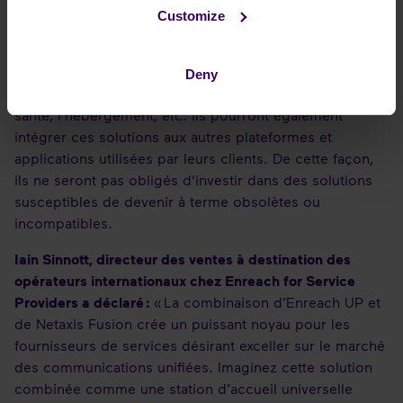
besoins de différents marchés. Les fournisseurs de
Customize
services pourront ainsi choisir parmi un large éventail
de solutions de communications unifiées adaptées à
des segments spécifiques, tels que les petites
Deny
entreprises, les grandes entreprises, l’éducation, la
santé, l'hébergement, etc. Ils pourront également
intégrer ces solutions aux autres plateformes et
applications utilisées par leurs clients. De cette façon,
ils ne seront pas obligés d'investir dans des solutions
susceptibles de devenir à terme obsolètes ou
incompatibles.
Iain Sinnott, directeur des ventes à destination des
opérateurs internationaux chez Enreach for Service
Providers a déclaré :
« La combinaison d’Enreach UP et
de Netaxis Fusion crée un puissant noyau pour les
fournisseurs de services désirant exceller sur le marché
des communications unifiées. Imaginez cette solution
combinée comme une station d’accueil universelle