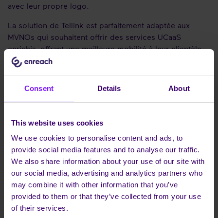
avec leur propre logo.
La solution de Tellink est parfaitement adaptée aux
MVNOs qui souhaitent offrir des services UCaaS
enrichis, offrant une meilleure mobilité à leur clientèle.
Michael Leiner, PDG de Tellink
, déclare : « L'ajout à
notre portefeuille de la solution FMC éprouvée
Consent
Details
About
d'Enreach for Service Providers permettra à nos
partenaires d'offrir des services de convergence fixe-
mobile à valeur ajoutée à leurs clients (en particulier les
This website uses cookies
PME, que nous savons tous être un segment de marché
énorme avec beaucoup de potentiel) et même
We use cookies to personalise content and ads, to
d’augmenter le revenu moyen par utilisateur (ARPU). En
provide social media features and to analyse our traffic.
retour, les clients bénéficieront d'une productivité
We also share information about your use of our site with
accrue, d'une expérience cliente enrichie et d'un
our social media, advertising and analytics partners who
meilleur suivi de leur journée. Par exemple, ils pourront
may combine it with other information that you’ve
rediriger les appels vers la messagerie vocale ou un
provided to them or that they’ve collected from your use
collègue lorsqu'ils sont occupés ou absents, ou encore
of their services.